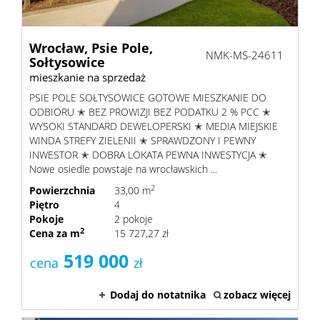
Wrocław,
Psie Pole,
NMK-MS-24611
Sołtysowice
mieszkanie na sprzedaż
PSIE POLE SOŁTYSOWICE GOTOWE MIESZKANIE DO
ODBIORU ✭ BEZ PROWIZJI BEZ PODATKU 2 % PCC ✭
WYSOKI STANDARD DEWELOPERSKI ✭ MEDIA MIEJSKIE
WINDA STREFY ZIELENII ✭ SPRAWDZONY I PEWNY
INWESTOR ✭ DOBRA LOKATA PEWNA INWESTYCJA ✭
Nowe osiedle powstaje na wrocławskich ...
2
Powierzchnia
33,00 m
Piętro
4
Pokoje
2 pokoje
2
Cena za m
15 727,27 zł
519 000
cena
zł
Dodaj do notatnika
zobacz więcej