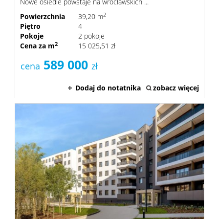
Nowe osiedle powstaje na wrocławskich ...
2
Powierzchnia
39,20 m
Piętro
4
Pokoje
2 pokoje
2
Cena za m
15 025,51 zł
589 000
cena
zł
Dodaj do notatnika
zobacz więcej