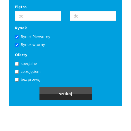
Piętro
Rynek
Rynek Pierwotny
Rynek wtórny
Oferty
specjalne
ze zdjęciem
bez prowizji