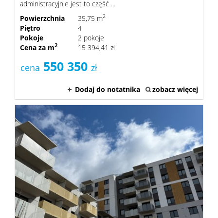
administracyjnie jest to część ...
2
Powierzchnia
35,75 m
Piętro
4
Pokoje
2 pokoje
2
Cena za m
15 394,41 zł
550 350
cena
zł
Dodaj do notatnika
zobacz więcej