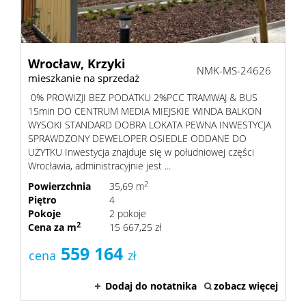
O
Wrocław,
Krzyki
NMK-MS-24626
mieszkanie na sprzedaż
NAS
OFERTY
0% PROWIZJI BEZ PODATKU 2%PCC TRAMWAJ & BUS
15min DO CENTRUM MEDIA MIEJSKIE WINDA BALKON
WYSOKI STANDARD DOBRA LOKATA PEWNA INWESTYCJA
SPRAWDZONY DEWELOPER OSIEDLE ODDANE DO
MIESZKAN
UŻYTKU Inwestycja znajduje się w południowej części
Wrocławia, administracyjnie jest ...
2
Powierzchnia
35,69 m
ZGŁOSZE
Piętro
4
Pokoje
2 pokoje
2
Cena za m
15 667,25 zł
KONTAK
559 164
cena
zł
Dodaj do notatnika
zobacz więcej