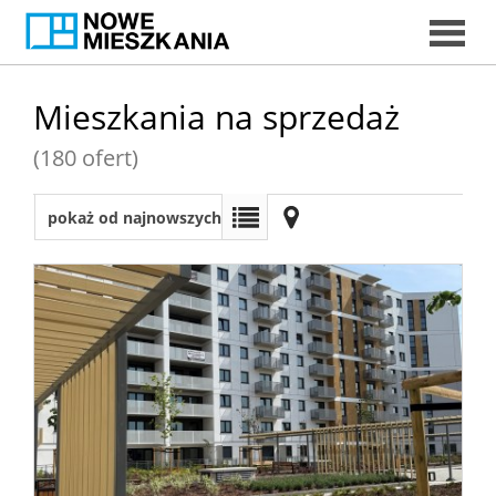
START
Mieszkania na sprzedaż
(180 ofert)
DORADC
pokaż od najnowszych
EKSPERCI
MIESZKAN
DORADCY
KREDYTOW