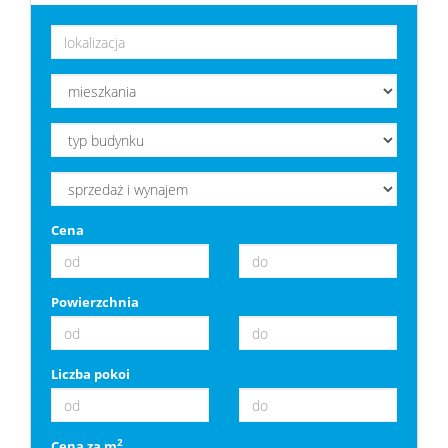
Cena
Powierzchnia
Liczba pokoi
2
Cena za m