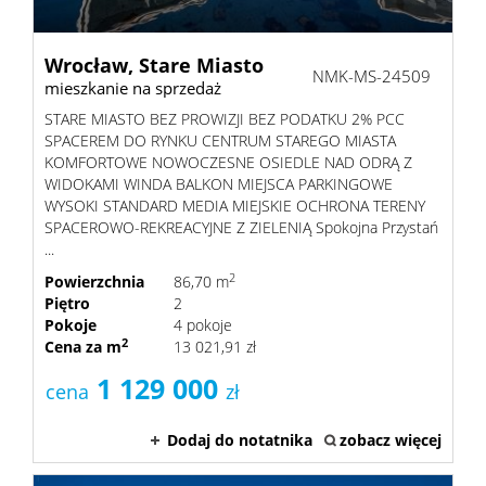
Wrocław,
Stare Miasto
O
NMK-MS-24509
mieszkanie na sprzedaż
STARE MIASTO BEZ PROWIZJI BEZ PODATKU 2% PCC
NAS
SPACEREM DO RYNKU CENTRUM STAREGO MIASTA
OFERTY
KOMFORTOWE NOWOCZESNE OSIEDLE NAD ODRĄ Z
WIDOKAMI WINDA BALKON MIEJSCA PARKINGOWE
WYSOKI STANDARD MEDIA MIEJSKIE OCHRONA TERENY
SPACEROWO-REKREACYJNE Z ZIELENIĄ Spokojna Przystań
MIESZKAN
...
2
Powierzchnia
86,70 m
Piętro
2
ZGŁOSZE
Pokoje
4 pokoje
2
Cena za m
13 021,91 zł
KONTAK
1 129 000
cena
zł
Dodaj do notatnika
zobacz więcej