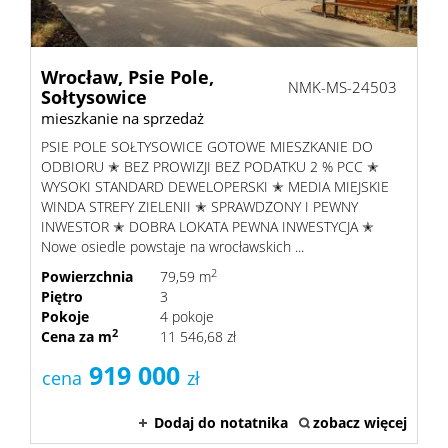
Wrocław,
Psie Pole,
NMK-MS-24503
Sołtysowice
mieszkanie na sprzedaż
PSIE POLE SOŁTYSOWICE GOTOWE MIESZKANIE DO
ODBIORU ✭ BEZ PROWIZJI BEZ PODATKU 2 % PCC ✭
WYSOKI STANDARD DEWELOPERSKI ✭ MEDIA MIEJSKIE
WINDA STREFY ZIELENII ✭ SPRAWDZONY I PEWNY
INWESTOR ✭ DOBRA LOKATA PEWNA INWESTYCJA ✭
Nowe osiedle powstaje na wrocławskich ...
2
Powierzchnia
79,59 m
Piętro
3
Pokoje
4 pokoje
2
Cena za m
11 546,68 zł
919 000
cena
zł
Dodaj do notatnika
zobacz więcej