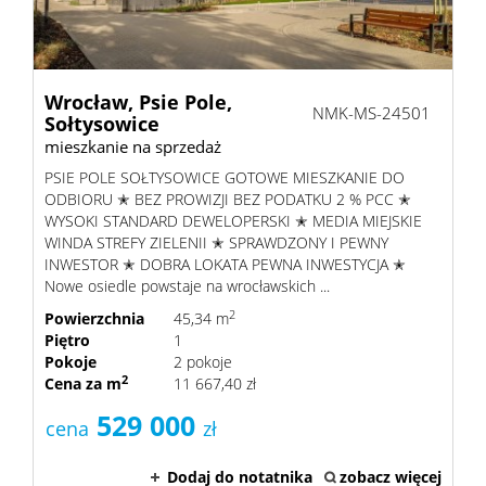
Wrocław,
Psie Pole,
NMK-MS-24501
Sołtysowice
mieszkanie na sprzedaż
PSIE POLE SOŁTYSOWICE GOTOWE MIESZKANIE DO
ODBIORU ✭ BEZ PROWIZJI BEZ PODATKU 2 % PCC ✭
WYSOKI STANDARD DEWELOPERSKI ✭ MEDIA MIEJSKIE
WINDA STREFY ZIELENII ✭ SPRAWDZONY I PEWNY
INWESTOR ✭ DOBRA LOKATA PEWNA INWESTYCJA ✭
Nowe osiedle powstaje na wrocławskich ...
2
Powierzchnia
45,34 m
Piętro
1
Pokoje
2 pokoje
2
Cena za m
11 667,40 zł
529 000
cena
zł
Dodaj do notatnika
zobacz więcej