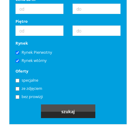
Piętro
Rynek
Rynek Pierwotny
Rynek wtórny
Oferty
specjalne
ze zdjęciem
bez prowizji