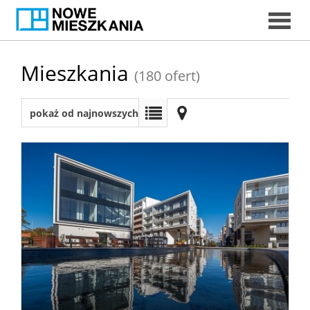
START
Mieszkania
(180 ofert)
pokaż od najnowszych
DORADC
EKSPERCI
MIESZKAN
DORADCY
KREDYTOW