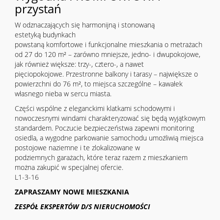
przystań
W odznaczających się harmonijną i stonowaną
estetyką budynkach
powstaną komfortowe i funkcjonalne mieszkania o metrażach
od 27 do 120 m² – zarówno mniejsze, jedno- i dwupokojowe,
jak również większe: trzy-, cztero-, a nawet
pięciopokojowe. Przestronne balkony i tarasy – największe o
powierzchni do 76 m², to miejsca szczególne – kawałek
własnego nieba w sercu miasta.
Części wspólne z eleganckimi klatkami schodowymi i
nowoczesnymi windami charakteryzować się będą wyjątkowym
standardem. Poczucie bezpieczeństwa zapewni monitoring
osiedla, a wygodne parkowanie samochodu umożliwią miejsca
postojowe naziemne i te zlokalizowane w
podziemnych garażach, które teraz razem z mieszkaniem
można zakupić w specjalnej ofercie.
L1-3-16
ZAPRASZAMY NOWE MIESZKANIA
ZESPÓŁ EKSPERTÓW D/S NIERUCHOMOŚCI