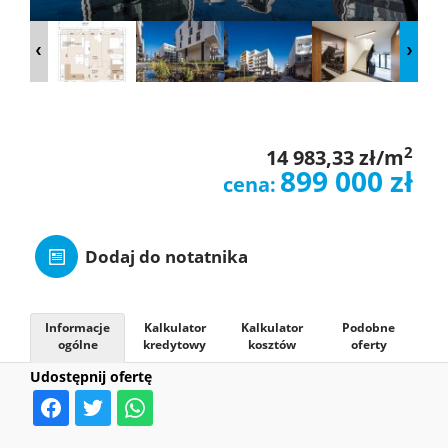
O
NAS
OFERTY
2
14 983,33 zł/m
899 000 zł
cena:
MIESZKAN
Dodaj do notatnika
ZGŁOSZE
Informacje
Kalkulator
Kalkulator
Podobne
ogólne
kredytowy
kosztów
oferty
KONTAK
Udostępnij ofertę