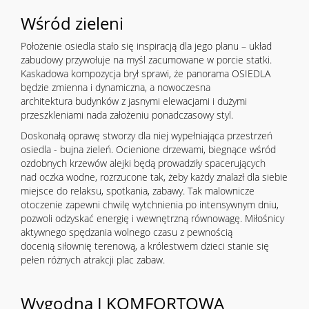
Wśród zieleni
Położenie osiedla stało się inspiracją dla jego planu – układ
zabudowy przywołuje na myśl zacumowane w porcie statki.
Kaskadowa kompozycja brył sprawi, że panorama OSIEDLA
będzie zmienna i dynamiczna, a nowoczesna
architektura budynków z jasnymi elewacjami i dużymi
przeszkleniami nada założeniu ponadczasowy styl.
Doskonałą oprawę stworzy dla niej wypełniająca przestrzeń
osiedla - bujna zieleń. Ocienione drzewami, biegnące wśród
ozdobnych krzewów alejki będą prowadziły spacerujących
nad oczka wodne, rozrzucone tak, żeby każdy znalazł dla siebie
miejsce do relaksu, spotkania, zabawy. Tak malownicze
otoczenie zapewni chwilę wytchnienia po intensywnym dniu,
pozwoli odzyskać energię i wewnętrzną równowagę. Miłośnicy
aktywnego spędzania wolnego czasu z pewnością
docenią siłownię terenową, a królestwem dzieci stanie się
pełen różnych atrakcji plac zabaw.
Wygodna I KOMFORTOWA