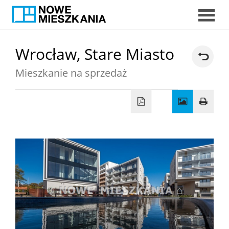
START
Wrocław,
Stare Miasto
Mieszkanie na sprzedaż
DORADC
EKSPERCI
MIESZKAN
DORADCY
KREDYTOW