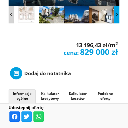
O
NAS
OFERTY
2
13 196,43 zł/m
829 000 zł
cena:
MIESZKAN
Dodaj do notatnika
ZGŁOSZE
Informacje
Kalkulator
Kalkulator
Podobne
ogólne
kredytowy
kosztów
oferty
KONTAK
Udostępnij ofertę