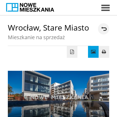
START
Wrocław,
Stare Miasto
Mieszkanie na sprzedaż
DORADC
EKSPERCI
MIESZKAN
DORADCY
KREDYTOW