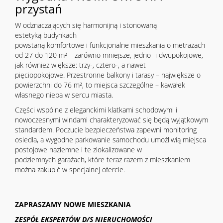
przystań
W odznaczających się harmonijną i stonowaną
estetyką budynkach
powstaną komfortowe i funkcjonalne mieszkania o metrażach
od 27 do 120 m² – zarówno mniejsze, jedno- i dwupokojowe,
jak również większe: trzy-, cztero-, a nawet
pięciopokojowe. Przestronne balkony i tarasy – największe o
powierzchni do 76 m², to miejsca szczególne – kawałek
własnego nieba w sercu miasta.
Części wspólne z eleganckimi klatkami schodowymi i
nowoczesnymi windami charakteryzować się będą wyjątkowym
standardem. Poczucie bezpieczeństwa zapewni monitoring
osiedla, a wygodne parkowanie samochodu umożliwią miejsca
postojowe naziemne i te zlokalizowane w
podziemnych garażach, które teraz razem z mieszkaniem
można zakupić w specjalnej ofercie.
ZAPRASZAMY NOWE MIESZKANIA
ZESPÓŁ EKSPERTÓW D/S NIERUCHOMOŚCI