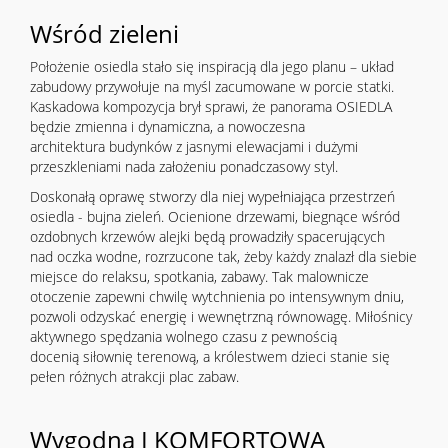
Wśród zieleni
Położenie osiedla stało się inspiracją dla jego planu – układ
zabudowy przywołuje na myśl zacumowane w porcie statki.
Kaskadowa kompozycja brył sprawi, że panorama OSIEDLA
będzie zmienna i dynamiczna, a nowoczesna
architektura budynków z jasnymi elewacjami i dużymi
przeszkleniami nada założeniu ponadczasowy styl.
Doskonałą oprawę stworzy dla niej wypełniająca przestrzeń
osiedla - bujna zieleń. Ocienione drzewami, biegnące wśród
ozdobnych krzewów alejki będą prowadziły spacerujących
nad oczka wodne, rozrzucone tak, żeby każdy znalazł dla siebie
miejsce do relaksu, spotkania, zabawy. Tak malownicze
otoczenie zapewni chwilę wytchnienia po intensywnym dniu,
pozwoli odzyskać energię i wewnętrzną równowagę. Miłośnicy
aktywnego spędzania wolnego czasu z pewnością
docenią siłownię terenową, a królestwem dzieci stanie się
pełen różnych atrakcji plac zabaw.
Wygodna I KOMFORTOWA