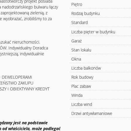
 miastotwórczy projekt posiada
Piętro
 nadodrzańskiego bulwaru łączy
 zaprojektowaną zielenią, z
Rodzaj budynku
e wyobrażać, zrobiliśmy to za
Standard
Liczba pięter w budynku
Garaż
szukać nieruchomości.
KÓW. Indywidualny Doradca
Stan lokalu
ystniejszą, indywidualnie
Okna
Liczba balkonów
Rok budowy
MI DEWELOPERAMI
CZEŃSTWO ZAKUPU
Plac zabaw
SZY I OBIEKTYWNY KREDYT
Winda
Liczba wind
Drzwi antywłamaniowe
ządzany jest na podstawie
h od właściciela, może podlegać