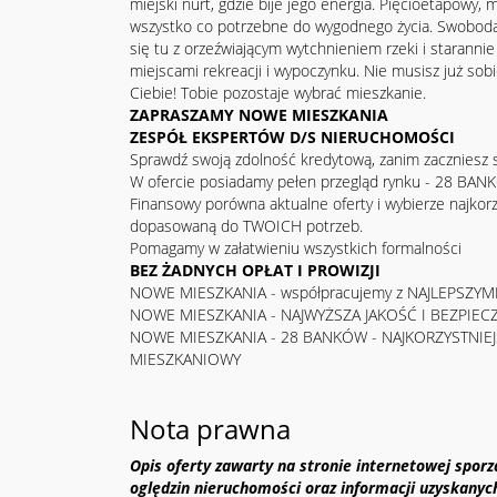
miejski nurt, gdzie bije jego energia. Pięcioetapowy,
wszystko co potrzebne do wygodnego życia. Swoboda
się tu z orzeźwiającym wytchnieniem rzeki i starannie
miejscami rekreacji i wypoczynku. Nie musisz już sobi
Ciebie! Tobie pozostaje wybrać mieszkanie.
ZAPRASZAMY NOWE MIESZKANIA
ZESPÓŁ EKSPERTÓW D/S NIERUCHOMOŚCI
Sprawdź swoją zdolność kredytową, zanim zaczniesz 
W ofercie posiadamy pełen przegląd rynku - 28 BAN
Finansowy porówna aktualne oferty i wybierze najkorz
dopasowaną do TWOICH potrzeb.
Pomagamy w załatwieniu wszystkich formalności
BEZ ŻADNYCH OPŁAT I PROWIZJI
NOWE MIESZKANIA - współpracujemy z NAJLEPSZY
NOWE MIESZKANIA - NAJWYŻSZA JAKOŚĆ I BEZPIE
NOWE MIESZKANIA - 28 BANKÓW - NAJKORZYSTNIEJ
MIESZKANIOWY
Nota prawna
Opis oferty zawarty na stronie internetowej spor
oględzin nieruchomości oraz informacji uzyskanyc