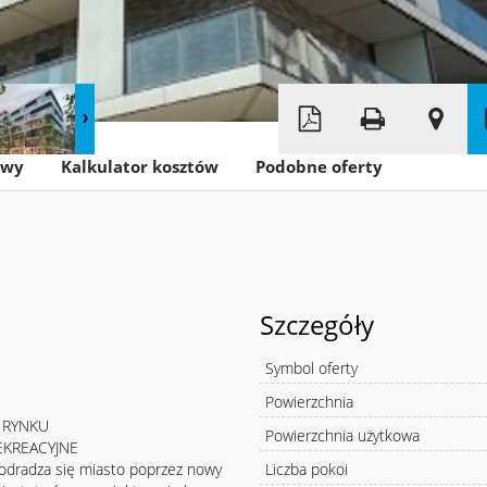
Leaflet
|
© MapTiler
©
OpenStreetMap
owy
Kalkulator kosztów
Podobne oferty
Szczegóły
Symbol oferty
Powierzchnia
 RYNKU
Powierzchnia użytkowa
EKREACYJNE
 odradza się miasto poprzez nowy
Liczba pokoi