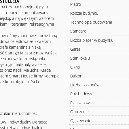
STULECIA
Piętro
i, na terenach obejmujących
jest dobrze skomunikowany
Rodzaj budynku
iejską, a największym walorem
Technologia budowlana
rkami i teraniami rekreacyjnymi
Standard
icowaliśmy zabudowę - powstaną
Liczba pięter w budynku
budowa osiedlowa ze skwerami i
trefa kameralna z niską
Garaż
ść Starego Miasta z możliwością
Stan lokalu
ne środowisku rozwiązania
ystując materiały wysokiej
Okna
ss oraz Kącik Malucha. Każde
Balkon
ystem Smart House firmy Keemple
 kontrolę jej zużycia.
Liczba balkonów
Rok budowy
Plac zabaw
Otoczenie
szukać nieruchomości.
Ogrzewanie
KÓW. Indywidualny Doradca
ystniejszą, indywidualnie