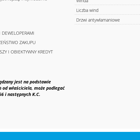
Winda
Liczba wind
Drzwi antywłamaniowe
MI DEWELOPERAMI
CZEŃSTWO ZAKUPU
SZY I OBIEKTYWNY KREDYT
ządzany jest na podstawie
h od właściciela, może podlegać
 66 i następnych K.C.