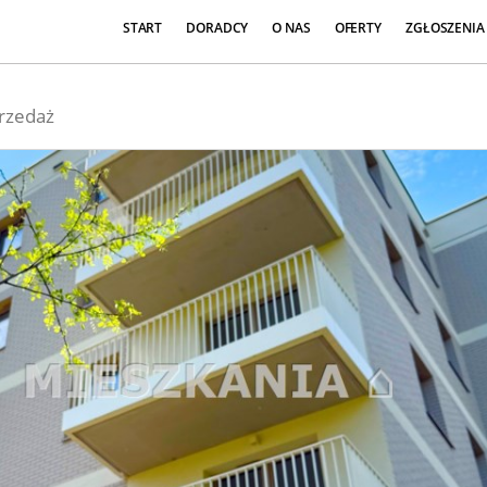
START
DORADCY
O NAS
OFERTY
ZGŁOSZENIA
rzedaż