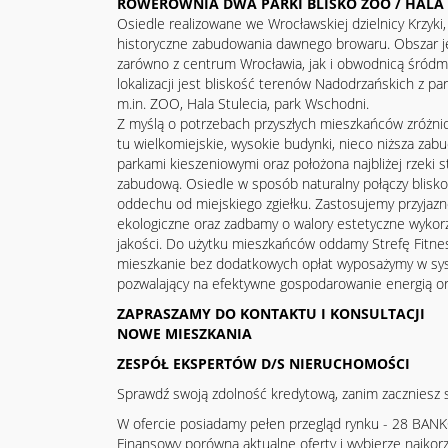
ROWEROWNIA DWA PARKI BLISKO ZOO / HALA 
Osiedle realizowane we Wrocławskiej dzielnicy Krzyk
historyczne zabudowania dawnego browaru. Obszar 
zarówno z centrum Wrocławia, jak i obwodnicą śródm
lokalizacji jest bliskość terenów Nadodrzańskich z pa
m.in. ZOO, Hala Stulecia, park Wschodni.
Z myślą o potrzebach przyszłych mieszkańców zróżn
tu wielkomiejskie, wysokie budynki, nieco niższa za
parkami kieszeniowymi oraz położona najbliżej rzeki s
zabudową. Osiedle w sposób naturalny połączy blisko
oddechu od miejskiego zgiełku. Zastosujemy przyjaz
ekologiczne oraz zadbamy o walory estetyczne wykorz
jakości. Do użytku mieszkańców oddamy Strefę Fitne
mieszkanie bez dodatkowych opłat wyposażymy w s
pozwalający na efektywne gospodarowanie energią oraz
ZAPRASZAMY DO KONTAKTU I KONSULTACJI
NOWE MIESZKANIA
ZESPÓŁ EKSPERTÓW D/S NIERUCHOMOŚCI
Sprawdź swoją zdolność kredytową, zanim zaczniesz 
W ofercie posiadamy pełen przegląd rynku - 28 BAN
Finansowy porówna aktualne oferty i wybierze najkorz