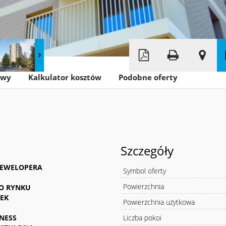
Leaflet
|
© MapTiler
©
OpenStreetMap
owy
Kalkulator kosztów
Podobne oferty
Szczegóły
 DEWELOPERA
Symbol oferty
Powierzchnia
DO RYNKU
DEK
Powierzchnia użytkowa
NESS
Liczba pokoi