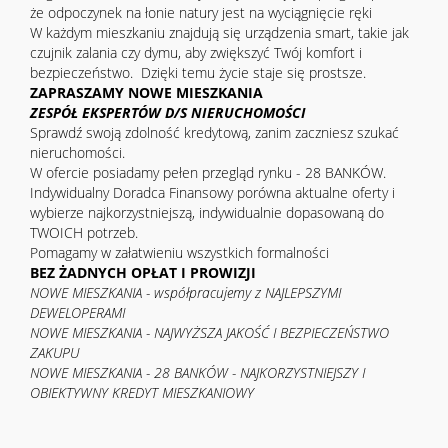
że odpoczynek na łonie natury jest na wyciągnięcie ręki
W każdym mieszkaniu znajdują się urządzenia smart, takie jak
czujnik zalania czy dymu, aby zwiększyć Twój komfort i
bezpieczeństwo. Dzięki temu życie staje się prostsze.
ZAPRASZAMY NOWE MIESZKANIA
ZESPÓŁ EKSPERTÓW D/S NIERUCHOMOŚCI
Sprawdź swoją zdolność kredytową, zanim zaczniesz szukać
nieruchomości.
W ofercie posiadamy pełen przegląd rynku - 28 BANKÓW.
Indywidualny Doradca Finansowy porówna aktualne oferty i
wybierze najkorzystniejszą, indywidualnie dopasowaną do
TWOICH potrzeb.
Pomagamy w załatwieniu wszystkich formalności
BEZ ŻADNYCH OPŁAT I PROWIZJI
NOWE MIESZKANIA - współpracujemy z NAJLEPSZYMI
DEWELOPERAMI
NOWE MIESZKANIA - NAJWYŻSZA JAKOŚĆ I BEZPIECZEŃSTWO
ZAKUPU
NOWE MIESZKANIA - 28 BANKÓW - NAJKORZYSTNIEJSZY I
OBIEKTYWNY KREDYT MIESZKANIOWY