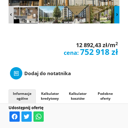
O
NAS
OFERTY
2
12 892,43 zł/m
752 918 zł
cena:
MIESZKAN
Dodaj do notatnika
ZGŁOSZE
Informacje
Kalkulator
Kalkulator
Podobne
ogólne
kredytowy
kosztów
oferty
KONTAK
Udostępnij ofertę