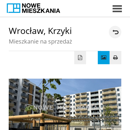
START
Wrocław,
Krzyki
Mieszkanie na sprzedaż
DORADC
EKSPERCI
MIESZKAN
DORADCY
KREDYTOW