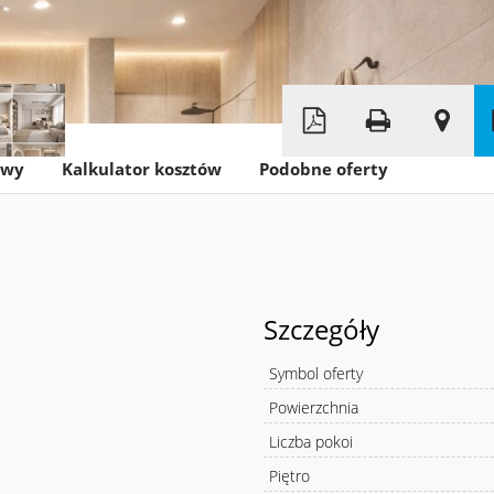
Leaflet
|
© MapTiler
©
OpenStreetMap
owy
Kalkulator kosztów
Podobne oferty
Szczegóły
Symbol oferty
Powierzchnia
Liczba pokoi
Piętro