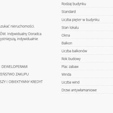
Rodzaj budynku
Standard
Liczba pięter w budynku
szukać nieruchomości.
Stan lokalu
KÓW. Indywidualny Doradca
Okna
ystniejszą, indywidualnie
Balkon
Liczba balkonów
Rok budowy
Plac zabaw
MI DEWELOPERAMI
CZEŃSTWO ZAKUPU
Winda
SZY I OBIEKTYWNY KREDYT
Liczba wind
Drzwi antywłamaniowe