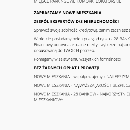
MIEJSCE PARKINGOWE KOMÓRKI LOKATORSKIE
ZAPRASZAMY NOWE MIESZKANIA
ZESPÓŁ EKSPERTÓW D/S NIERUCHOMOŚCI
Sprawdź swoją zdolność kredytową, zanim zaczniesz 
W ofercie posiadamy pełen przegląd rynku - 28 BAN
Finansowy porówna aktualne oferty i wybierze najkorz
dopasowaną do TWOICH potrzeb.
Pomagamy w załatwieniu wszystkich formalności
BEZ ŻADNYCH OPŁAT I PROWIZJI
NOWE MIESZKANIA - współpracujemy z NAJLEPSZY
NOWE MIESZKANIA - NAJWYŻSZA JAKOŚĆ I BEZPIE
NOWE MIESZKANIA - 28 BANKÓW - NAJKORZYSTNIEJ
MIESZKANIOWY