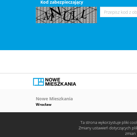
Kod zabezpieczający
Nowe Mieszkania
Wrocław
Ta strona wykorzystuje pliki co
Zmiany ustawień dotyczących pli
zmian 