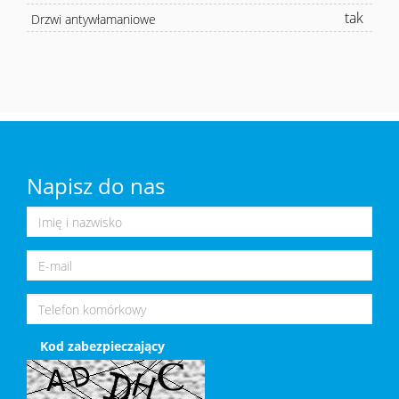
tak
Drzwi antywłamaniowe
Napisz do nas
Kod zabezpieczający