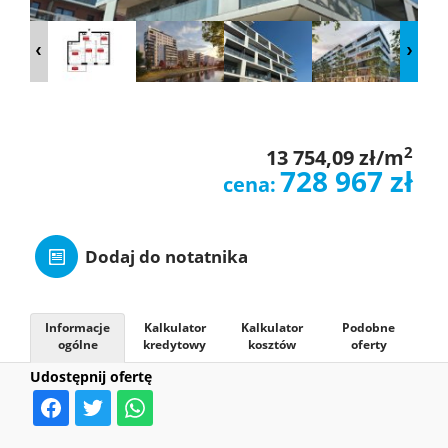
O
NAS
OFERTY
2
13 754,09 zł/m
728 967 zł
cena:
Leaflet
|
© MapTiler
©
OpenStreetMap
contributors
MIESZKAN
Dodaj do notatnika
ZGŁOSZE
Informacje
Kalkulator
Kalkulator
Podobne
ogólne
kredytowy
kosztów
oferty
KONTAK
Udostępnij ofertę