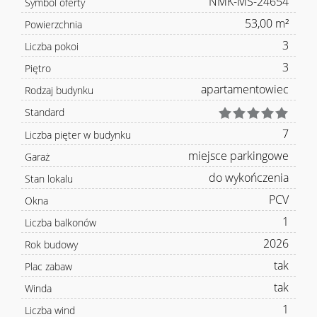
NMK-MS-24654
Symbol oferty
53,00 m²
Powierzchnia
3
Liczba pokoi
3
Piętro
apartamentowiec
Rodzaj budynku
Standard
7
Liczba pięter w budynku
miejsce parkingowe
Garaż
do wykończenia
Stan lokalu
PCV
Okna
1
Liczba balkonów
2026
Rok budowy
tak
Plac zabaw
tak
Winda
1
Liczba wind