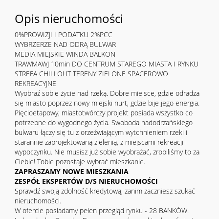
Opis nieruchomości
0%PROWIZJI I PODATKU 2%PCC
WYBRZERZE NAD ODRĄ BULWAR
MEDIA MIEJSKIE WINDA BALKON
TRAWMAWJ 10min DO CENTRUM STAREGO MIASTA I RYNKU
STREFA CHILLOUT TERENY ZIELONE SPACEROWO
REKREACYJNE
Wyobraź sobie życie nad rzeką. Dobre miejsce, gdzie odradza
się miasto poprzez nowy miejski nurt, gdzie bije jego energia.
Pięcioetapowy, miastotwórczy projekt posiada wszystko co
potrzebne do wygodnego życia. Swoboda nadodrzańskiego
bulwaru łączy się tu z orzeźwiającym wytchnieniem rzeki i
starannie zaprojektowaną zielenią, z miejscami rekreacji i
wypoczynku. Nie musisz już sobie wyobrażać, zrobiliśmy to za
Ciebie! Tobie pozostaje wybrać mieszkanie.
ZAPRASZAMY NOWE MIESZKANIA
ZESPÓŁ EKSPERTÓW D/S NIERUCHOMOŚCI
Sprawdź swoją zdolność kredytową, zanim zaczniesz szukać
nieruchomości.
W ofercie posiadamy pełen przegląd rynku - 28 BANKÓW.