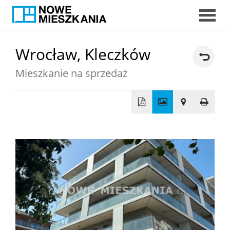
START
Wrocław,
Kleczków
Mieszkanie na sprzedaż
DORADC
EKSPERCI
+
−
MIESZKAN
DORADCY
KREDYTOW