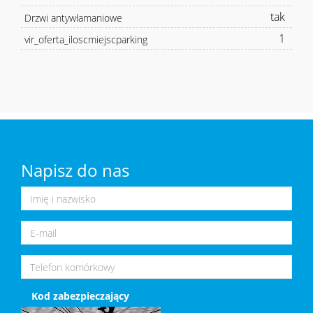
tak
Drzwi antywłamaniowe
1
vir_oferta_iloscmiejscparking
Napisz do nas
Kod zabezpieczający