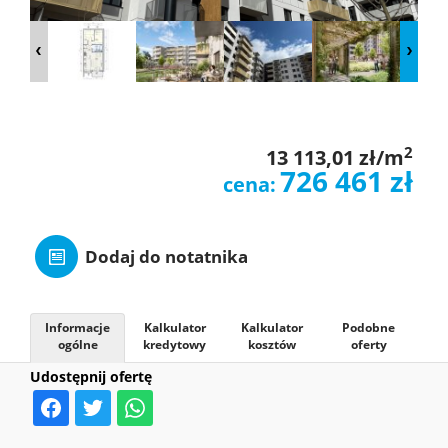
O
NAS
OFERTY
2
13 113,01 zł/m
726 461 zł
cena:
MIESZKAN
Dodaj do notatnika
ZGŁOSZE
Informacje
Kalkulator
Kalkulator
Podobne
ogólne
kredytowy
kosztów
oferty
KONTAK
Udostępnij ofertę