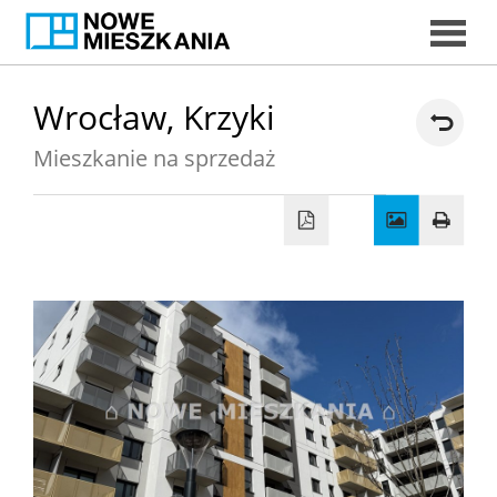
START
Wrocław,
Krzyki
Mieszkanie na sprzedaż
DORADC
EKSPERCI
MIESZKAN
DORADCY
KREDYTOW