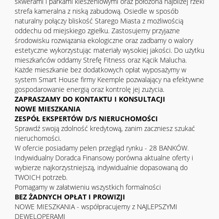
skwerami i parkami kieszeniowymi oraz położona najbliżej rzeki
strefa kameralna z niską zabudową. Osiedle w sposób
naturalny połączy bliskość Starego Miasta z możliwością
oddechu od miejskiego zgiełku. Zastosujemy przyjazne
środowisku rozwiązania ekologiczne oraz zadbamy o walory
estetyczne wykorzystując materiały wysokiej jakości. Do użytku
mieszkańców oddamy Strefę Fitness oraz Kącik Malucha.
Każde mieszkanie bez dodatkowych opłat wyposażymy w
system Smart House firmy Keemple pozwalający na efektywne
gospodarowanie energią oraz kontrolę jej zużycia.
ZAPRASZAMY DO KONTAKTU I KONSULTACJI
NOWE MIESZKANIA
ZESPÓŁ EKSPERTÓW D/S NIERUCHOMOŚCI
Sprawdź swoją zdolność kredytową, zanim zaczniesz szukać
nieruchomości.
W ofercie posiadamy pełen przegląd rynku - 28 BANKÓW.
Indywidualny Doradca Finansowy porówna aktualne oferty i
wybierze najkorzystniejszą, indywidualnie dopasowaną do
TWOICH potrzeb.
Pomagamy w załatwieniu wszystkich formalności
BEZ ŻADNYCH OPŁAT I PROWIZJI
NOWE MIESZKANIA - współpracujemy z NAJLEPSZYMI
DEWELOPERAMI