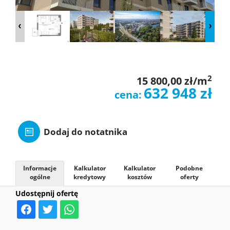
O
NAS
OFERTY
2
15 800,00 zł/m
632 948 zł
cena:
Leaflet
|
© MapTiler
©
OpenStreetMap
contributors
MIESZKAN
Dodaj do notatnika
ZGŁOSZE
Informacje
Kalkulator
Kalkulator
Podobne
ogólne
kredytowy
kosztów
oferty
KONTAK
Udostępnij ofertę