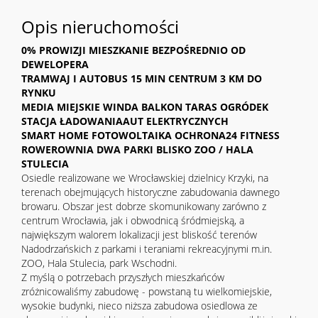
Opis nieruchomości
0% PROWIZJI MIESZKANIE BEZPOŚREDNIO OD
DEWELOPERA
TRAMWAJ I AUTOBUS 15 MIN CENTRUM 3 KM DO
RYNKU
MEDIA MIEJSKIE WINDA BALKON TARAS OGRÓDEK
STACJA ŁADOWANIAAUT ELEKTRYCZNYCH
SMART HOME FOTOWOLTAIKA OCHRONA24 FITNESS
ROWEROWNIA DWA PARKI BLISKO ZOO / HALA
STULECIA
Osiedle realizowane we Wrocławskiej dzielnicy Krzyki, na
terenach obejmujących historyczne zabudowania dawnego
browaru. Obszar jest dobrze skomunikowany zarówno z
centrum Wrocławia, jak i obwodnicą śródmiejską, a
największym walorem lokalizacji jest bliskość terenów
Nadodrzańskich z parkami i teraniami rekreacyjnymi m.in.
ZOO, Hala Stulecia, park Wschodni.
Z myślą o potrzebach przyszłych mieszkańców
zróżnicowaliśmy zabudowę - powstaną tu wielkomiejskie,
wysokie budynki, nieco niższa zabudowa osiedlowa ze