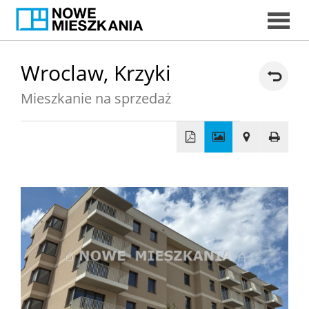
START
Wroclaw,
Krzyki
Mieszkanie na sprzedaż
DORADC
EKSPERCI
+
−
MIESZKAN
DORADCY
KREDYTOW