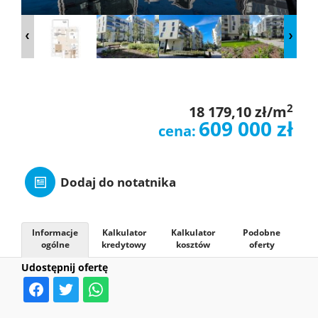
O
NAS
OFERTY
2
18 179,10 zł/m
609 000 zł
cena:
MIESZKAN
Dodaj do notatnika
ZGŁOSZE
Informacje
Kalkulator
Kalkulator
Podobne
ogólne
kredytowy
kosztów
oferty
KONTAK
Udostępnij ofertę