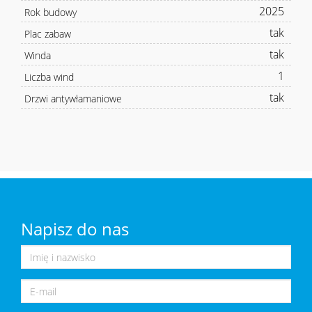
2025
Rok budowy
tak
Plac zabaw
tak
Winda
1
Liczba wind
tak
Drzwi antywłamaniowe
Napisz do nas