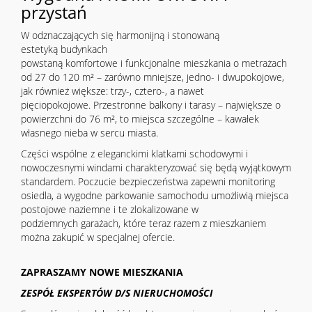
przystań
W odznaczających się harmonijną i stonowaną
estetyką budynkach
powstaną komfortowe i funkcjonalne mieszkania o metrażach
od 27 do 120 m² – zarówno mniejsze, jedno- i dwupokojowe,
jak również większe: trzy-, cztero-, a nawet
pięciopokojowe. Przestronne balkony i tarasy – największe o
powierzchni do 76 m², to miejsca szczególne – kawałek
własnego nieba w sercu miasta.
Części wspólne z eleganckimi klatkami schodowymi i
nowoczesnymi windami charakteryzować się będą wyjątkowym
standardem. Poczucie bezpieczeństwa zapewni monitoring
osiedla, a wygodne parkowanie samochodu umożliwią miejsca
postojowe naziemne i te zlokalizowane w
podziemnych garażach, które teraz razem z mieszkaniem
można zakupić w specjalnej ofercie.
ZAPRASZAMY NOWE MIESZKANIA
ZESPÓŁ EKSPERTÓW D/S NIERUCHOMOŚCI