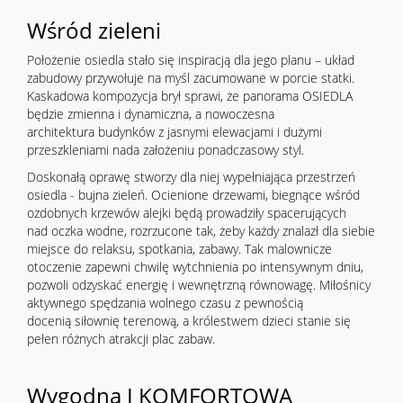
Wśród zieleni
Położenie osiedla stało się inspiracją dla jego planu – układ
zabudowy przywołuje na myśl zacumowane w porcie statki.
Kaskadowa kompozycja brył sprawi, że panorama OSIEDLA
będzie zmienna i dynamiczna, a nowoczesna
architektura budynków z jasnymi elewacjami i dużymi
przeszkleniami nada założeniu ponadczasowy styl.
Doskonałą oprawę stworzy dla niej wypełniająca przestrzeń
osiedla - bujna zieleń. Ocienione drzewami, biegnące wśród
ozdobnych krzewów alejki będą prowadziły spacerujących
nad oczka wodne, rozrzucone tak, żeby każdy znalazł dla siebie
miejsce do relaksu, spotkania, zabawy. Tak malownicze
otoczenie zapewni chwilę wytchnienia po intensywnym dniu,
pozwoli odzyskać energię i wewnętrzną równowagę. Miłośnicy
aktywnego spędzania wolnego czasu z pewnością
docenią siłownię terenową, a królestwem dzieci stanie się
pełen różnych atrakcji plac zabaw.
Wygodna I KOMFORTOWA