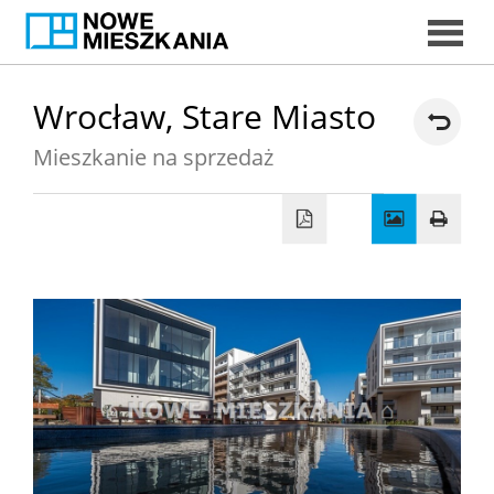
START
Wrocław,
Stare Miasto
Mieszkanie na sprzedaż
DORADC
EKSPERCI
MIESZKAN
DORADCY
KREDYTOW