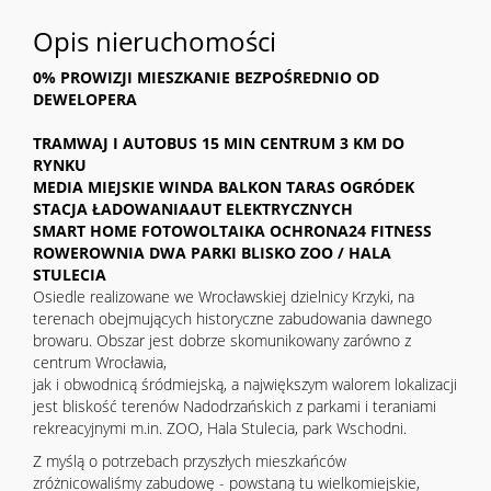
Opis nieruchomości
0% PROWIZJI MIESZKANIE BEZPOŚREDNIO OD
DEWELOPERA
TRAMWAJ I AUTOBUS 15 MIN CENTRUM 3 KM DO
RYNKU
MEDIA MIEJSKIE WINDA BALKON TARAS OGRÓDEK
STACJA ŁADOWANIAAUT ELEKTRYCZNYCH
SMART HOME FOTOWOLTAIKA OCHRONA24 FITNESS
ROWEROWNIA DWA PARKI BLISKO ZOO / HALA
STULECIA
Osiedle realizowane we Wrocławskiej dzielnicy Krzyki, na
terenach obejmujących historyczne zabudowania dawnego
browaru. Obszar jest dobrze skomunikowany zarówno z
centrum Wrocławia,
jak i obwodnicą śródmiejską, a największym walorem lokalizacji
jest bliskość terenów Nadodrzańskich z parkami i teraniami
rekreacyjnymi m.in. ZOO, Hala Stulecia, park Wschodni.
Z myślą o potrzebach przyszłych mieszkańców
zróżnicowaliśmy zabudowę - powstaną tu wielkomiejskie,