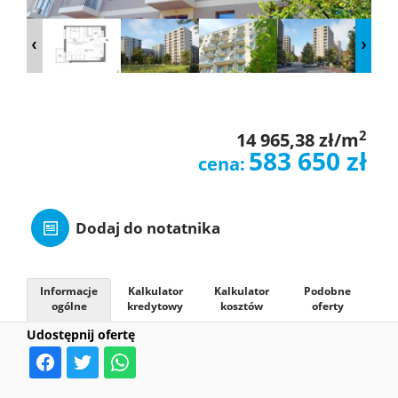
O
NAS
OFERTY
2
14 965,38 zł/m
583 650 zł
cena:
Leaflet
|
© MapTiler
©
OpenStreetMap
contributors
MIESZKAN
Dodaj do notatnika
ZGŁOSZE
Informacje
Kalkulator
Kalkulator
Podobne
ogólne
kredytowy
kosztów
oferty
KONTAK
Udostępnij ofertę