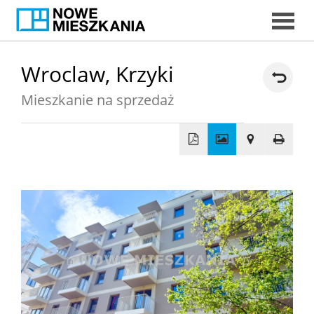
START
Wroclaw,
Krzyki
Mieszkanie na sprzedaż
DORADC
EKSPERCI
+
−
MIESZKAN
DORADCY
KREDYTOW