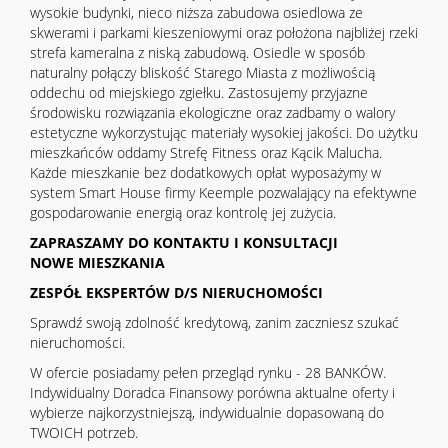
wysokie budynki, nieco niższa zabudowa osiedlowa ze
skwerami i parkami kieszeniowymi oraz położona najbliżej rzeki
strefa kameralna z niską zabudową. Osiedle w sposób
naturalny połączy bliskość Starego Miasta z możliwością
oddechu od miejskiego zgiełku. Zastosujemy przyjazne
środowisku rozwiązania ekologiczne oraz zadbamy o walory
estetyczne wykorzystując materiały wysokiej jakości. Do użytku
mieszkańców oddamy Strefę Fitness oraz Kącik Malucha.
Każde mieszkanie bez dodatkowych opłat wyposażymy w
system Smart House firmy Keemple pozwalający na efektywne
gospodarowanie energią oraz kontrolę jej zużycia.
ZAPRASZAMY DO KONTAKTU I KONSULTACJI
NOWE MIESZKANIA
ZESPÓŁ EKSPERTÓW D/S NIERUCHOMOŚCI
Sprawdź swoją zdolność kredytową, zanim zaczniesz szukać
nieruchomości.
W ofercie posiadamy pełen przegląd rynku - 28 BANKÓW.
Indywidualny Doradca Finansowy porówna aktualne oferty i
wybierze najkorzystniejszą, indywidualnie dopasowaną do
TWOICH potrzeb.