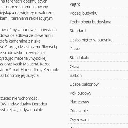
i, na terenach obejmujących
Piętro
jest dobrze skomunikowany
iejską, a największym walorem
Rodzaj budynku
rkami i teraniami rekreacyjnymi
Technologia budowlana
icowaliśmy zabudowę - powstaną
Standard
budowa osiedlowa ze skwerami i
Liczba pięter w budynku
trefa kameralna z niską
ść Starego Miasta z możliwością
Garaż
ne środowisku rozwiązania
Stan lokalu
ystując materiały wysokiej
ss oraz Kącik Malucha. Każde
Okna
ystem Smart House firmy Keemple
Balkon
 kontrolę jej zużycia.
Liczba balkonów
Rok budowy
szukać nieruchomości.
Plac zabaw
KÓW. Indywidualny Doradca
ystniejszą, indywidualnie
Otoczenie
Ogrzewanie