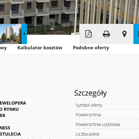
Leaflet
|
© MapTiler
©
OpenStreetMap
owy
Kalkulator kosztów
Podobne oferty
Szczegóły
 DEWELOPERA
Symbol oferty
DO RYNKU
Powierzchnia
DEK
Powierzchnia użytkowa
NESS
STULECIA
Liczba pokoi