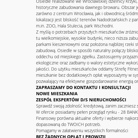
Osiedle realizowane we Wrocławskiej dzielnicy Krzyk
historyczne zabudowania dawnego browaru. Obszar 
zarówno z centrum Wrocławia, jak i obwodnicą śródm
lokalizacji jest bliskość terenów Nadodrzańskich z pa
m.in. ZOO, Hala Stulecia, park Wschodni.
Z myślą o potrzebach przyszłych mieszkańców zróżn
tu wielkomiejskie, wysokie budynki, nieco niższa za
parkami kieszeniowymi oraz położona najbliżej rzeki s
zabudową. Osiedle w sposób naturalny połączy blisko
oddechu od miejskiego zgiełku. Zastosujemy przyjaz
ekologiczne oraz zadbamy o walory estetyczne wykorz
jakości. Do użytku mieszkańców oddamy Strefę Fitne
mieszkanie bez dodatkowych opłat wyposażymy w s
pozwalający na efektywne gospodarowanie energią oraz
ZAPRASZAMY DO KONTAKTU I KONSULTACJI
NOWE MIESZKANIA
ZESPÓŁ EKSPERTÓW D/S NIERUCHOMOŚCI
Sprawdź swoją zdolność kredytową, zanim zaczniesz 
W ofercie posiadamy pełen przegląd rynku - 28 BAN
Finansowy porówna aktualne oferty i wybierze najkorz
dopasowaną do TWOICH potrzeb.
Pomagamy w załatwieniu wszystkich formalności
BEZ ŻADNYCH OPŁAT I PROWIZJI