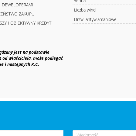
Winda
MI DEWELOPERAMI
Liczba wind
CZEŃSTWO ZAKUPU
Drzwi antywłamaniowe
SZY I OBIEKTYWNY KREDYT
ządzany jest na podstawie
h od właściciela, może podlegać
 66 i następnych K.C.