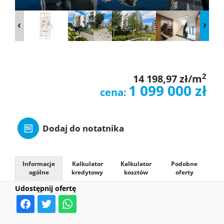
O
NAS
OFERTY
2
14 198,97 zł/m
1 099 000 zł
cena:
MIESZKAN
Dodaj do notatnika
ZGŁOSZE
Informacje
Kalkulator
Kalkulator
Podobne
ogólne
kredytowy
kosztów
oferty
KONTAK
Udostępnij ofertę