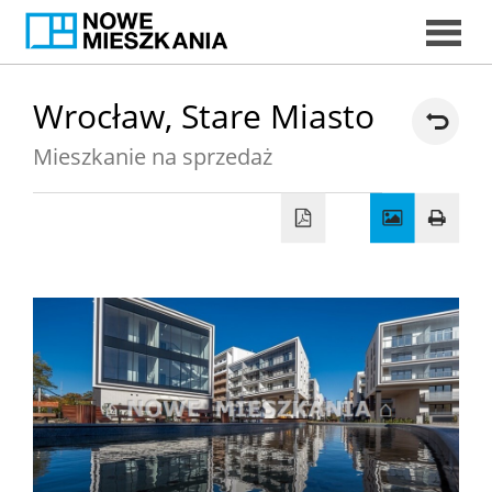
START
Wrocław,
Stare Miasto
Mieszkanie na sprzedaż
DORADC
EKSPERCI
MIESZKAN
DORADCY
KREDYTOW