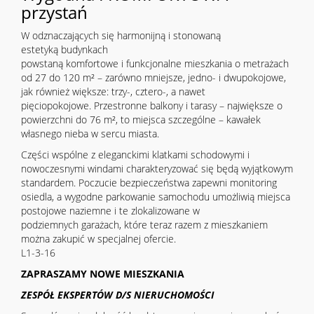
przystań
W odznaczających się harmonijną i stonowaną
estetyką budynkach
powstaną komfortowe i funkcjonalne mieszkania o metrażach
od 27 do 120 m² – zarówno mniejsze, jedno- i dwupokojowe,
jak również większe: trzy-, cztero-, a nawet
pięciopokojowe. Przestronne balkony i tarasy – największe o
powierzchni do 76 m², to miejsca szczególne – kawałek
własnego nieba w sercu miasta.
Części wspólne z eleganckimi klatkami schodowymi i
nowoczesnymi windami charakteryzować się będą wyjątkowym
standardem. Poczucie bezpieczeństwa zapewni monitoring
osiedla, a wygodne parkowanie samochodu umożliwią miejsca
postojowe naziemne i te zlokalizowane w
podziemnych garażach, które teraz razem z mieszkaniem
można zakupić w specjalnej ofercie.
L1-3-16
ZAPRASZAMY NOWE MIESZKANIA
ZESPÓŁ EKSPERTÓW D/S NIERUCHOMOŚCI