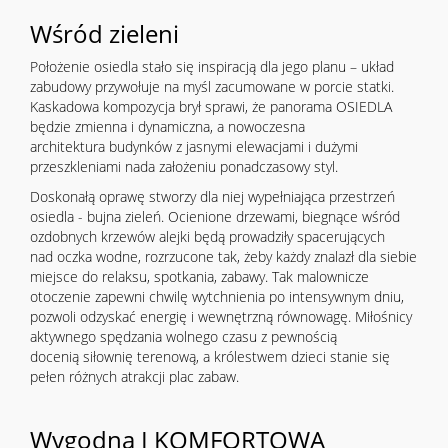
Wśród zieleni
Położenie osiedla stało się inspiracją dla jego planu – układ
zabudowy przywołuje na myśl zacumowane w porcie statki.
Kaskadowa kompozycja brył sprawi, że panorama OSIEDLA
będzie zmienna i dynamiczna, a nowoczesna
architektura budynków z jasnymi elewacjami i dużymi
przeszkleniami nada założeniu ponadczasowy styl.
Doskonałą oprawę stworzy dla niej wypełniająca przestrzeń
osiedla - bujna zieleń. Ocienione drzewami, biegnące wśród
ozdobnych krzewów alejki będą prowadziły spacerujących
nad oczka wodne, rozrzucone tak, żeby każdy znalazł dla siebie
miejsce do relaksu, spotkania, zabawy. Tak malownicze
otoczenie zapewni chwilę wytchnienia po intensywnym dniu,
pozwoli odzyskać energię i wewnętrzną równowagę. Miłośnicy
aktywnego spędzania wolnego czasu z pewnością
docenią siłownię terenową, a królestwem dzieci stanie się
pełen różnych atrakcji plac zabaw.
Wygodna I KOMFORTOWA